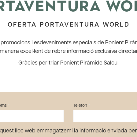
RTAVENTURA WO
OFERTA PORTAVENTURA WORLD
ts, promocions i esdeveniments especials de Ponient Pirá
 manera excel·lent de rebre informació exclusiva directa
Gràcies per triar Ponient Pirámide Salou!
oms
*
Telèfon
*
quest lloc web emmagatzemi la informació enviada per