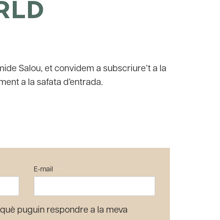
RLD
mide Salou, et convidem a subscriure’t a la
ment a la safata d’entrada.
E-mail
*
què puguin respondre a la meva