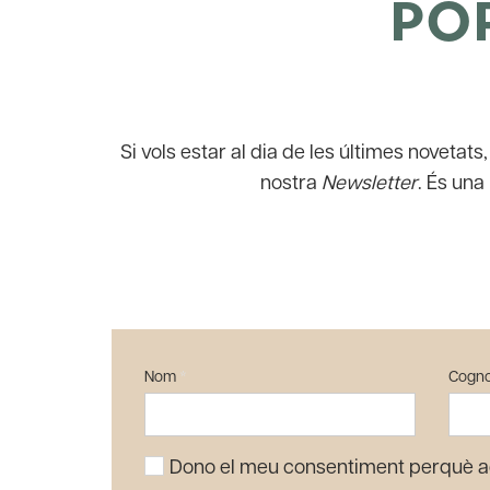
PO
Si vols estar al dia de les últimes noveta
nostra
Newsletter
. És una
Nom
*
Cogn
Dono el meu consentiment perquè a